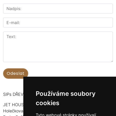
Používáme soubory
SIPs DŘEVOSTAVBY
cookies
JET HOUSE S.R.O.
Holečkova 789/49
Tyto webové stránky používají