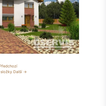
Předchozí
 složky
Další →