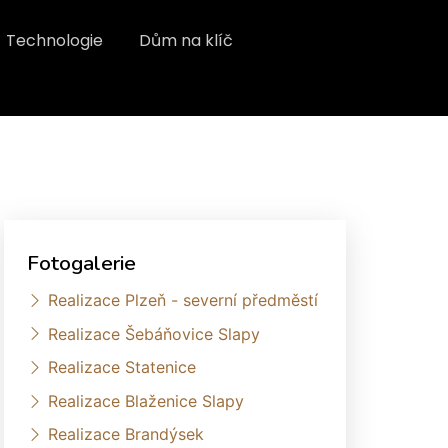
Technologie
Dům na klíč
Fotogalerie
Realizace Plzeň - severní předměstí
Realizace Šebáňovice Slapy
Realizace Statenice
Realizace Blaženice Slapy
Realizace Brandýsek