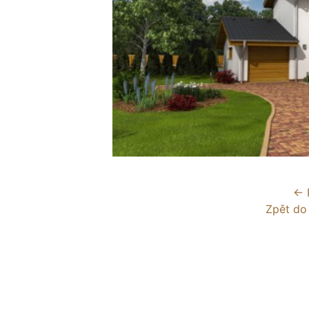
← 
Zpět do