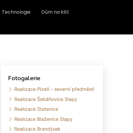
Technologie
Dům na klíč
Fotogalerie
Realizace Plzeň - severní předměstí
Realizace Šebáňovice Slapy
Realizace Statenice
Realizace Blaženice Slapy
Realizace Brandýsek