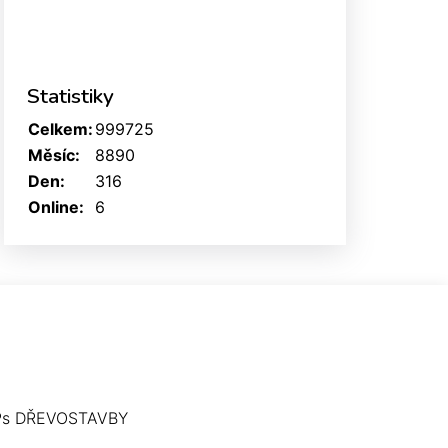
Statistiky
Celkem:
999725
Měsíc:
8890
Den:
316
Online:
6
Ps DŘEVOSTAVBY