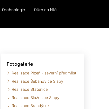
Technologie
Dům na klíč
Fotogalerie
Realizace Plzeň - severní předměstí
Realizace Šebáňovice Slapy
Realizace Statenice
Realizace Blaženice Slapy
Realizace Brandýsek