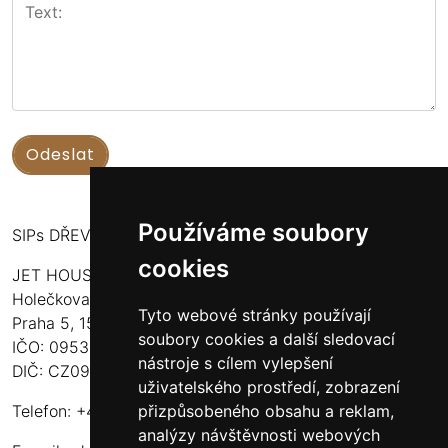
Používáme soubory
SIPs DŘEVOSTAVBY
cookies
JET HOUSE S.R.O.
Holečkova 789/49
Tyto webové stránky používají
Praha 5, 150 00
soubory cookies a další sledovací
IČO: 09532935
nástroje s cílem vylepšení
DIČ: CZ09532935
uživatelského prostředí, zobrazení
přizpůsobeného obsahu a reklam,
Telefon: +420 737 107 003
analýzy návštěvnosti webových