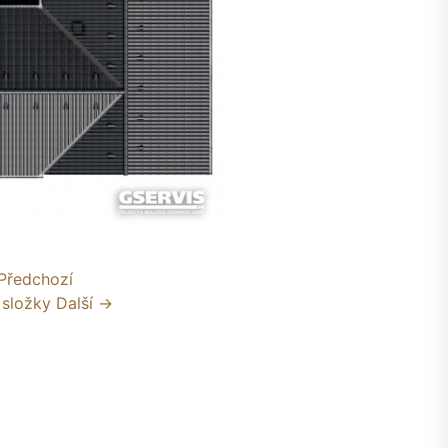
Předchozí
 složky
Další →