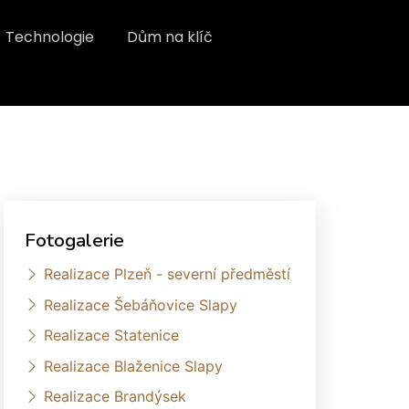
Technologie
Dům na klíč
Fotogalerie
Realizace Plzeň - severní předměstí
Realizace Šebáňovice Slapy
Realizace Statenice
Realizace Blaženice Slapy
Realizace Brandýsek