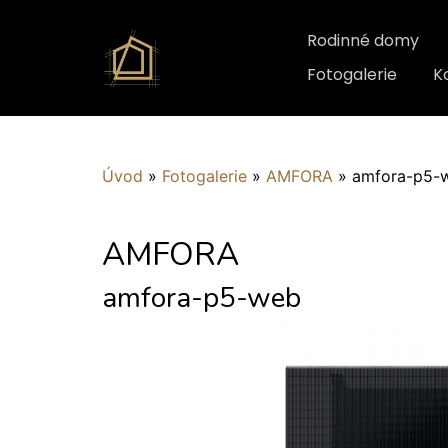
Rodinné domy
Fotogalerie
K
Úvod
»
Fotogalerie
»
AMFORA
»
amfora-p5-
AMFORA
amfora-p5-web