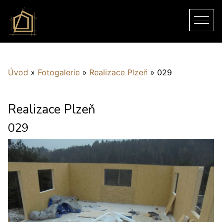
Úvod
»
Fotogalerie
»
Realizace Plzeň
»
029
Realizace Plzeň
029