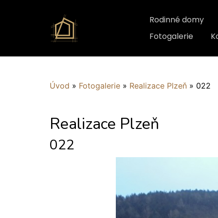
Rodinné domy
Fotogalerie
K
Úvod
»
Fotogalerie
»
Realizace Plzeň
»
022
Realizace Plzeň
022