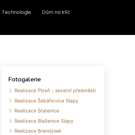
Technologie
Dům na klíč
Fotogalerie
Realizace Plzeň - severní předměstí
Realizace Šebáňovice Slapy
Realizace Statenice
Realizace Blaženice Slapy
Realizace Brandýsek