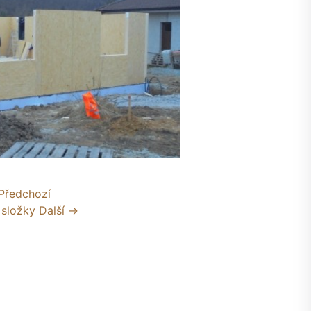
Předchozí
 složky
Další →