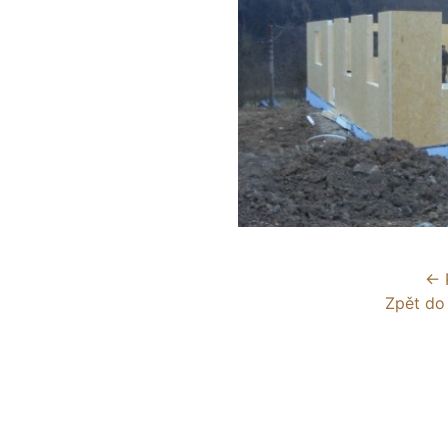
← 
Zpět do