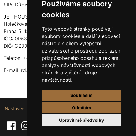
Používáme soubory
SIPs DŘEVOSTAVBY
cookies
JET HOUSE S.R.O.
Holečkova 789/49
Tyto webové stránky používají
Praha 5, 150 00
soubory cookies a další sledovací
IČO: 09532935
nástroje s cílem vylepšení
DIČ: CZ09532935
uživatelského prostředí, zobrazení
přizpůsobeného obsahu a reklam,
Telefon: +420 737 107 003
analýzy návštěvnosti webových
E-mail:
rd.drevostavby@gmail.com
stránek a zjištění zdroje
návštěvnosti.
Souhlasím
Odmítám
Nastavení souborů cookie.
Upravit mé předvolby