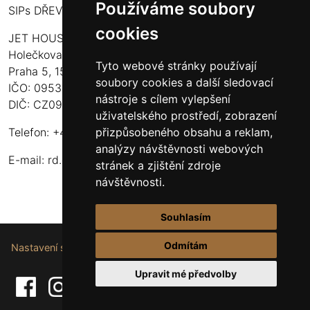
Používáme soubory
SIPs DŘEVOSTAVBY
cookies
JET HOUSE S.R.O.
Holečkova 789/49
Tyto webové stránky používají
Praha 5, 150 00
soubory cookies a další sledovací
IČO: 09532935
nástroje s cílem vylepšení
DIČ: CZ09532935
uživatelského prostředí, zobrazení
přizpůsobeného obsahu a reklam,
Telefon: +420 737 107 003
analýzy návštěvnosti webových
E-mail:
rd.drevostavby@gmail.com
stránek a zjištění zdroje
návštěvnosti.
Souhlasím
Odmítám
Nastavení souborů cookie.
Upravit mé předvolby