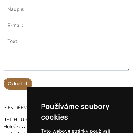
Používáme soubory
SIPs DŘEVOSTAVBY
cookies
JET HOUSE S.R.O.
Holečkova 789/49
Tyto webové stránky používají