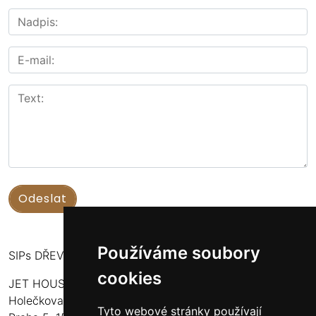
Používáme soubory
SIPs DŘEVOSTAVBY
cookies
JET HOUSE S.R.O.
Holečkova 789/49
Tyto webové stránky používají