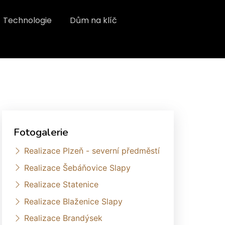
Technologie
Dům na klíč
Fotogalerie
Realizace Plzeň - severní předměstí
Realizace Šebáňovice Slapy
Realizace Statenice
Realizace Blaženice Slapy
Realizace Brandýsek