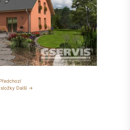
Předchozí
 složky
Další →