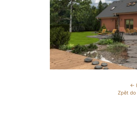
← 
Zpět do