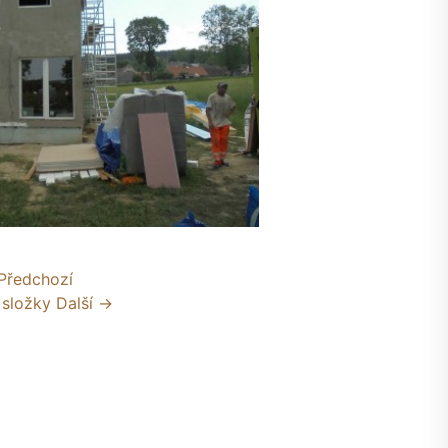
Předchozí
 složky
Další →