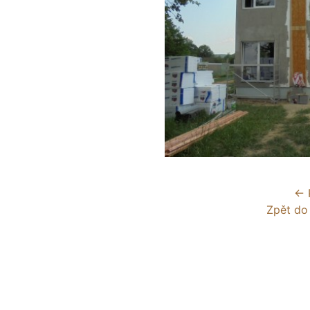
← 
Zpět do