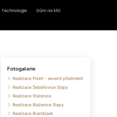
Technologie
Dům na klíč
Fotogalerie
Realizace Plzeň - severní předměstí
Realizace Šebáňovice Slapy
Realizace Statenice
Realizace Blaženice Slapy
Realizace Brandýsek