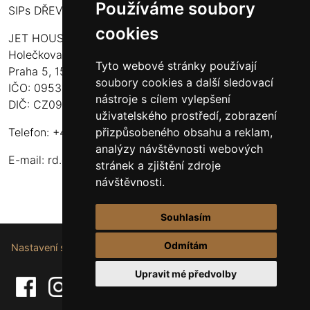
Používáme soubory
SIPs DŘEVOSTAVBY
cookies
JET HOUSE S.R.O.
Holečkova 789/49
Tyto webové stránky používají
Praha 5, 150 00
soubory cookies a další sledovací
IČO: 09532935
nástroje s cílem vylepšení
DIČ: CZ09532935
uživatelského prostředí, zobrazení
přizpůsobeného obsahu a reklam,
Telefon: +420 737 107 003
analýzy návštěvnosti webových
E-mail:
rd.drevostavby@gmail.com
stránek a zjištění zdroje
návštěvnosti.
Souhlasím
Odmítám
Nastavení souborů cookie.
Upravit mé předvolby