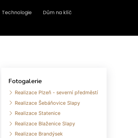
Technologie
Dům na klíč
Fotogalerie
Realizace Plzeň - severní předměstí
Realizace Šebáňovice Slapy
Realizace Statenice
Realizace Blaženice Slapy
Realizace Brandýsek