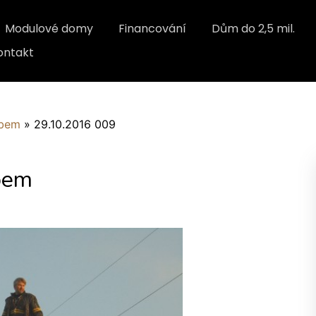
Modulové domy
Financování
Dům do 2,5 mil.
ontakt
abem
»
29.10.2016 009
bem