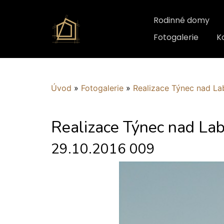
Rodinné domy
Fotogalerie
K
Úvod
»
Fotogalerie
»
Realizace Týnec nad L
Realizace Týnec nad La
29.10.2016 009