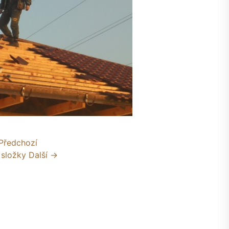
Předchozí
 složky
Další →