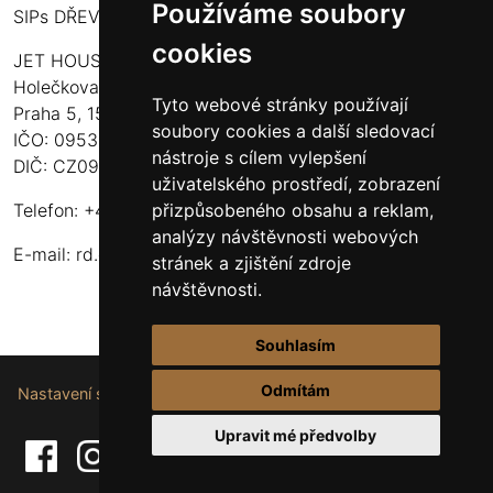
Používáme soubory
SIPs DŘEVOSTAVBY
cookies
JET HOUSE S.R.O.
Holečkova 789/49
Tyto webové stránky používají
Praha 5, 150 00
soubory cookies a další sledovací
IČO: 09532935
nástroje s cílem vylepšení
DIČ: CZ09532935
uživatelského prostředí, zobrazení
přizpůsobeného obsahu a reklam,
Telefon: +420 737 107 003
analýzy návštěvnosti webových
E-mail:
rd.drevostavby@gmail.com
stránek a zjištění zdroje
návštěvnosti.
Souhlasím
Odmítám
Nastavení souborů cookie.
Upravit mé předvolby