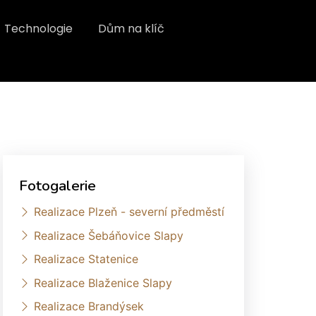
Technologie
Dům na klíč
Fotogalerie
Realizace Plzeň - severní předměstí
Realizace Šebáňovice Slapy
Realizace Statenice
Realizace Blaženice Slapy
Realizace Brandýsek