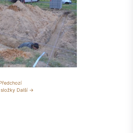
Předchozí
 složky
Další →