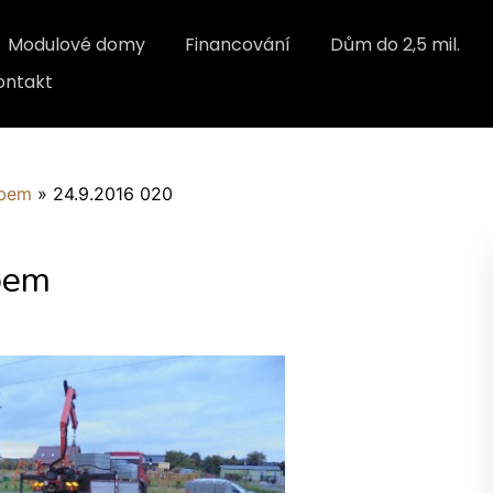
Modulové domy
Financování
Dům do 2,5 mil.
ontakt
abem
»
24.9.2016 020
bem