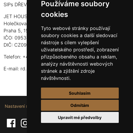
Používáme soubory
SIPs DŘEVOSTAVBY
cookies
JET HOUSE S.R.O.
Holečkova 789/49
Tyto webové stránky používají
Praha 5, 150 00
soubory cookies a další sledovací
IČO: 09532935
nástroje s cílem vylepšení
DIČ: CZ09532935
uživatelského prostředí, zobrazení
přizpůsobeného obsahu a reklam,
Telefon: +420 737 107 003
analýzy návštěvnosti webových
E-mail:
rd.drevostavby@gmail.com
stránek a zjištění zdroje
návštěvnosti.
Souhlasím
Odmítám
Nastavení souborů cookie.
Upravit mé předvolby