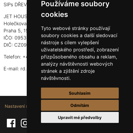
Používáme soubory
SIPs DŘEVOSTAVBY
cookies
JET HOUSE S.R.O.
Holečkova 789/49
Tyto webové stránky používají
Praha 5, 150 00
soubory cookies a další sledovací
IČO: 09532935
nástroje s cílem vylepšení
DIČ: CZ09532935
uživatelského prostředí, zobrazení
přizpůsobeného obsahu a reklam,
Telefon: +420 737 107 003
analýzy návštěvnosti webových
E-mail:
rd.drevostavby@gmail.com
stránek a zjištění zdroje
návštěvnosti.
Souhlasím
Odmítám
Nastavení souborů cookie.
Upravit mé předvolby