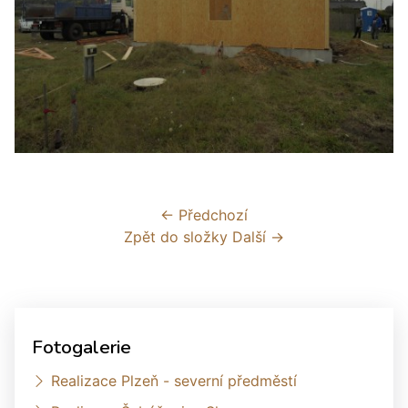
← Předchozí
Zpět do složky
Další →
Fotogalerie
Realizace Plzeň - severní předměstí