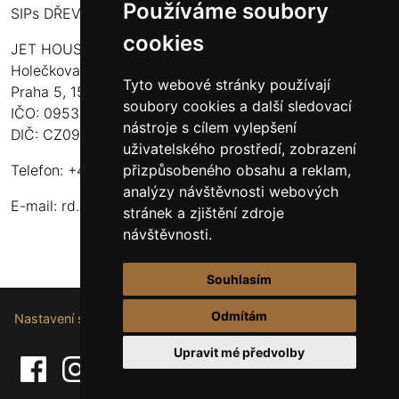
Používáme soubory
SIPs DŘEVOSTAVBY
cookies
JET HOUSE S.R.O.
Holečkova 789/49
Tyto webové stránky používají
Praha 5, 150 00
soubory cookies a další sledovací
IČO: 09532935
nástroje s cílem vylepšení
DIČ: CZ09532935
uživatelského prostředí, zobrazení
přizpůsobeného obsahu a reklam,
Telefon: +420 737 107 003
analýzy návštěvnosti webových
E-mail:
rd.drevostavby@gmail.com
stránek a zjištění zdroje
návštěvnosti.
Souhlasím
Odmítám
Nastavení souborů cookie.
Upravit mé předvolby