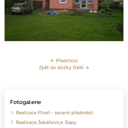
← Předchozí
Zpět do složky
Další →
Fotogalerie
Realizace Plzeň - severní předměstí
Realizace Šebáňovice Slapy