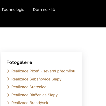
Technologie
Dům na klíč
Fotogalerie
Realizace Plzeň - severní předměstí
Realizace Šebáňovice Slapy
Realizace Statenice
Realizace Blaženice Slapy
Realizace Brandýsek