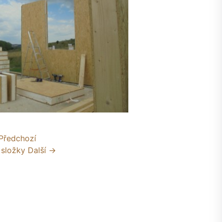
Předchozí
 složky
Další →