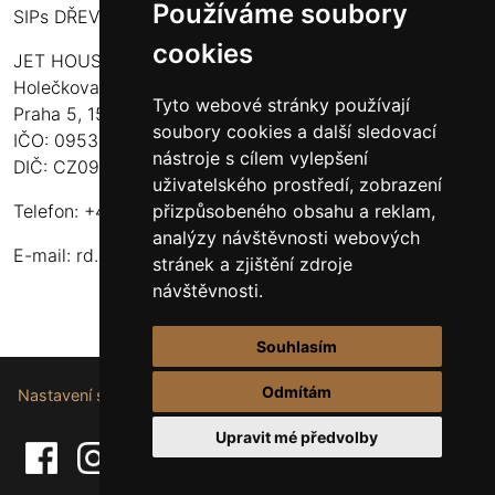
Používáme soubory
SIPs DŘEVOSTAVBY
cookies
JET HOUSE S.R.O.
Holečkova 789/49
Tyto webové stránky používají
Praha 5, 150 00
soubory cookies a další sledovací
IČO: 09532935
nástroje s cílem vylepšení
DIČ: CZ09532935
uživatelského prostředí, zobrazení
přizpůsobeného obsahu a reklam,
Telefon: +420 737 107 003
analýzy návštěvnosti webových
E-mail:
rd.drevostavby@gmail.com
stránek a zjištění zdroje
návštěvnosti.
Souhlasím
Odmítám
Nastavení souborů cookie.
Upravit mé předvolby