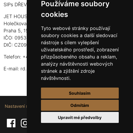
Používáme soubory
SIPs DŘEVOSTAVBY
cookies
JET HOUSE S.R.O.
Holečkova 789/49
Tyto webové stránky používají
Praha 5, 150 00
soubory cookies a další sledovací
IČO: 09532935
nástroje s cílem vylepšení
DIČ: CZ09532935
uživatelského prostředí, zobrazení
přizpůsobeného obsahu a reklam,
Telefon: +420 737 107 003
analýzy návštěvnosti webových
E-mail:
rd.drevostavby@gmail.com
stránek a zjištění zdroje
návštěvnosti.
Souhlasím
Odmítám
Nastavení souborů cookie.
Upravit mé předvolby