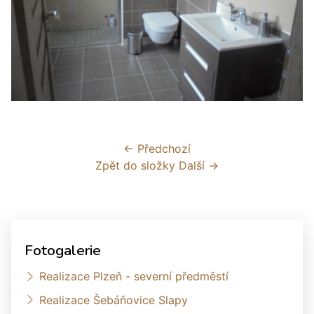
← Předchozí
Zpět do složky
Další →
Fotogalerie
Realizace Plzeň - severní předměstí
Realizace Šebáňovice Slapy