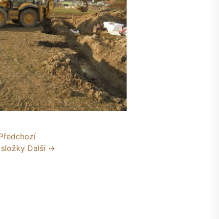
Předchozí
 složky
Další →