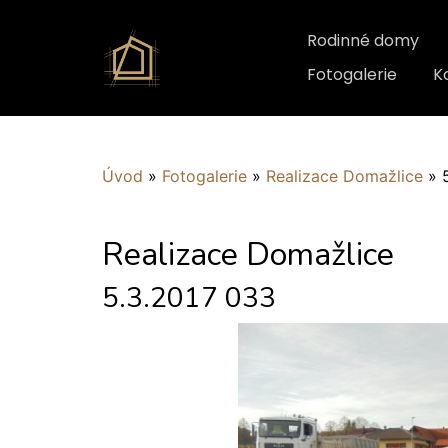
Rodinné domy
Fotogalerie
K
Úvod
»
Fotogalerie
»
Realizace Domažlice
»
Realizace Domažlice
5.3.2017 033