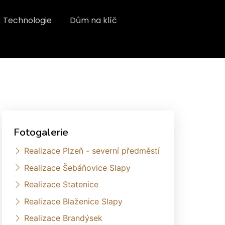
Technologie
Dům na klíč
Fotogalerie
Realizace Plzeň - severní předměstí
Realizace Šebáňovice Slapy
Realizace Statenice
Realizace Blaženice Slapy
Realizace Brandýsek