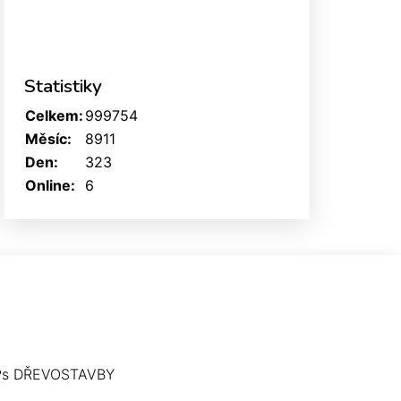
Statistiky
Celkem:
999754
Měsíc:
8911
Den:
323
Online:
6
Ps DŘEVOSTAVBY