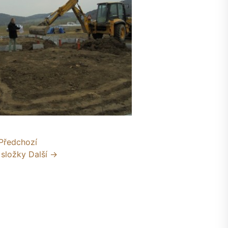
Předchozí
 složky
Další →