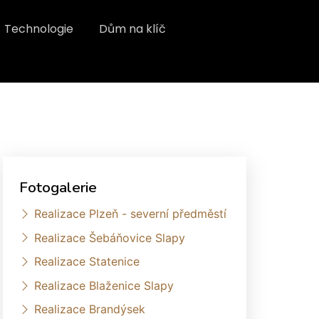
Technologie
Dům na klíč
Fotogalerie
Realizace Plzeň - severní předměstí
Realizace Šebáňovice Slapy
Realizace Statenice
Realizace Blaženice Slapy
Realizace Brandýsek