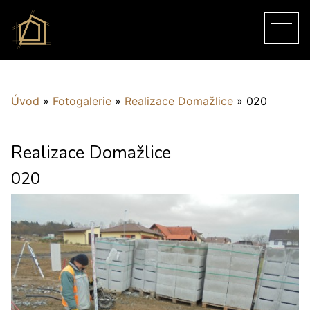
Úvod
»
Fotogalerie
»
Realizace Domažlice
»
020
Realizace Domažlice
020