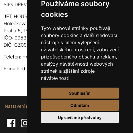
Používáme soubory
SIPs DŘEVOSTAVBY
cookies
JET HOUSE S.R.O.
Holečkova 789/49
Tyto webové stránky používají
Praha 5, 150 00
soubory cookies a další sledovací
IČO: 09532935
nástroje s cílem vylepšení
DIČ: CZ09532935
uživatelského prostředí, zobrazení
přizpůsobeného obsahu a reklam,
Telefon: +420 737 107 003
analýzy návštěvnosti webových
E-mail:
rd.drevostavby@gmail.com
stránek a zjištění zdroje
návštěvnosti.
Souhlasím
Odmítám
Nastavení souborů cookie.
Upravit mé předvolby