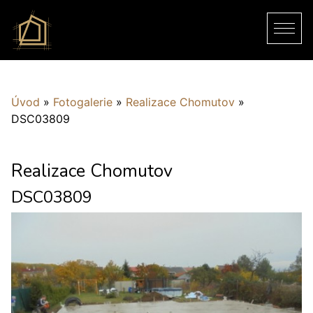
Úvod
»
Fotogalerie
»
Realizace Chomutov
»
DSC03809
Realizace Chomutov
DSC03809