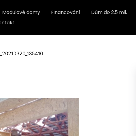
Modulové domy
Financování
Dům do 2,5 mil.
ontakt
_20210320_135410