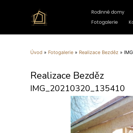
Rodinné domy
Fotogalerie
K
Úvod
»
Fotogalerie
»
Realizace Bezděz
»
IMG
Realizace Bezděz
IMG_20210320_135410