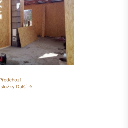
Předchozí
 složky
Další →