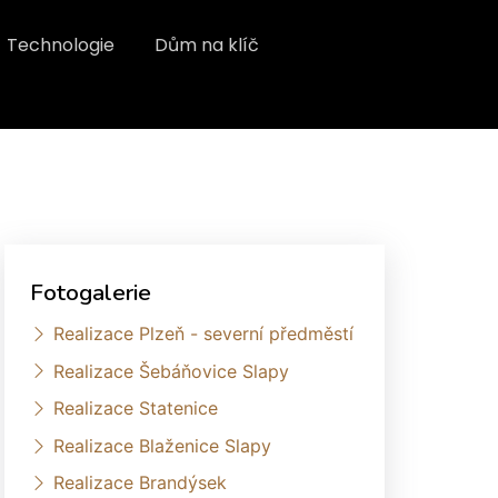
Technologie
Dům na klíč
Fotogalerie
Realizace Plzeň - severní předměstí
Realizace Šebáňovice Slapy
Realizace Statenice
Realizace Blaženice Slapy
Realizace Brandýsek