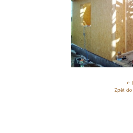
← 
Zpět do