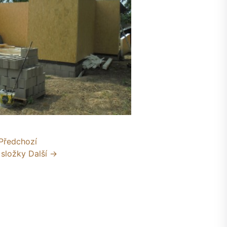
Předchozí
 složky
Další →