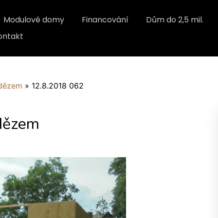
Modulové domy
Financování
Dům do 2,5 mil.
ontakt
zdězem
»
12.8.2018 062
zdězem