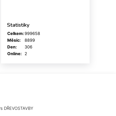
Statistiky
Celkem:
999658
Měsíc:
8899
Den:
306
Online:
2
Ps DŘEVOSTAVBY