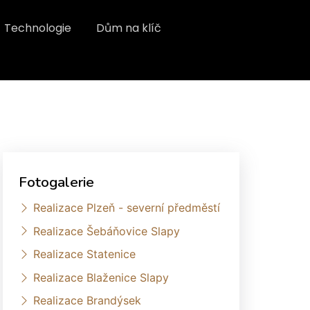
Technologie
Dům na klíč
Fotogalerie
Realizace Plzeň - severní předměstí
Realizace Šebáňovice Slapy
Realizace Statenice
Realizace Blaženice Slapy
Realizace Brandýsek