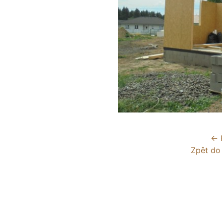
← 
Zpět do