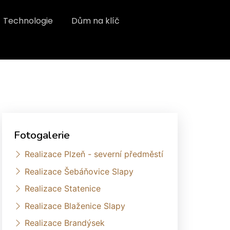
Technologie
Dům na klíč
Fotogalerie
Realizace Plzeň - severní předměstí
Realizace Šebáňovice Slapy
Realizace Statenice
Realizace Blaženice Slapy
Realizace Brandýsek