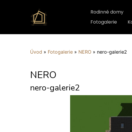
Rodinné domy
Fotogalerie
K
Úvod
»
Fotogalerie
»
NERO
»
nero-galerie2
NERO
nero-galerie2