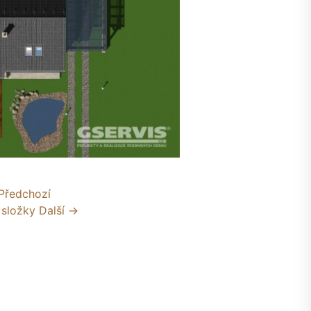
Předchozí
 složky
Další →