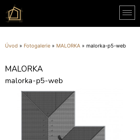
Úvod
»
Fotogalerie
»
MALORKA
»
malorka-p5-web
MALORKA
malorka-p5-web