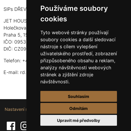
Používáme soubory
SIPs DŘEVOSTAVBY
cookies
JET HOUSE S.R.O.
Holečkova 789/49
Tyto webové stránky používají
Praha 5, 150 00
soubory cookies a další sledovací
IČO: 09532935
nástroje s cílem vylepšení
DIČ: CZ09532935
uživatelského prostředí, zobrazení
přizpůsobeného obsahu a reklam,
Telefon: +420 737 107 003
analýzy návštěvnosti webových
E-mail:
rd.drevostavby@gmail.com
stránek a zjištění zdroje
návštěvnosti.
Souhlasím
Odmítám
Nastavení souborů cookie.
Upravit mé předvolby