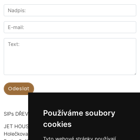
Používáme soubory
SIPs DŘEVOSTAVBY
cookies
JET HOUSE S.R.O.
Holečkova 789/49
Tyto webové stránky používají