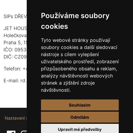
Používáme soubory
SIPs DŘEVOSTAVBY
cookies
JET HOUSE S.R.O.
Holečkova 789/49
Tyto webové stránky používají
Praha 5, 150 00
soubory cookies a další sledovací
IČO: 09532935
nástroje s cílem vylepšení
DIČ: CZ09532935
uživatelského prostředí, zobrazení
přizpůsobeného obsahu a reklam,
Telefon: +420 737 107 003
analýzy návštěvnosti webových
E-mail:
rd.drevostavby@gmail.com
stránek a zjištění zdroje
návštěvnosti.
Souhlasím
Odmítám
Nastavení souborů cookie.
Upravit mé předvolby