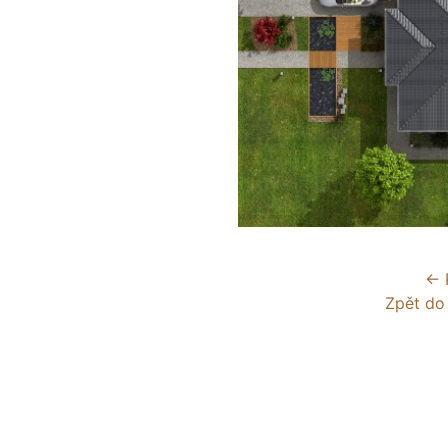
← 
Zpět do