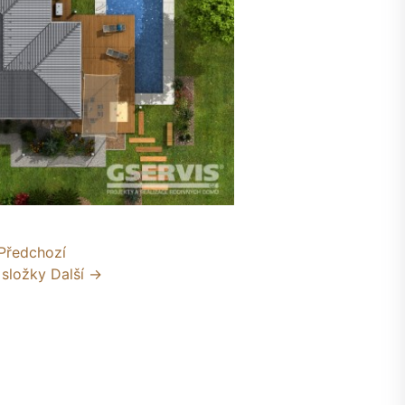
Předchozí
 složky
Další →