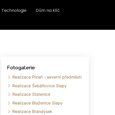
Technologie
Dům na klíč
Fotogalerie
Realizace Plzeň - severní předměstí
Realizace Šebáňovice Slapy
Realizace Statenice
Realizace Blaženice Slapy
Realizace Brandýsek