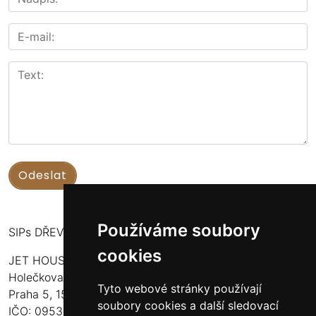
Používáme soubory
SIPs DŘEVOSTAVBY
cookies
JET HOUSE S.R.O.
Holečkova 789/49
Tyto webové stránky používají
Praha 5, 150 00
soubory cookies a další sledovací
IČO: 09532935