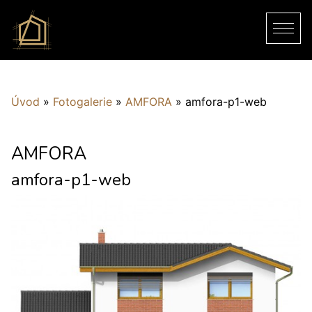
Úvod
»
Fotogalerie
»
AMFORA
»
amfora-p1-web
AMFORA
amfora-p1-web