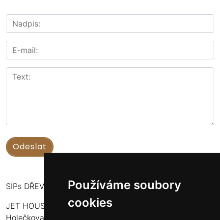
Používáme soubory
SIPs DŘEVOSTAVBY
cookies
JET HOUSE S.R.O.
Holečkova 789/49