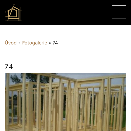
Úvod
»
Fotogalerie
»
74
74