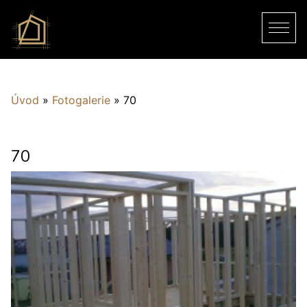
Úvod
»
Fotogalerie
»
70
70