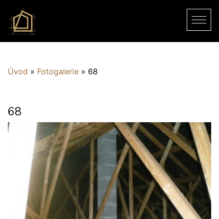
Úvod
»
Fotogalerie
»
68
68