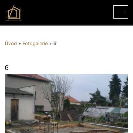
Úvod
»
Fotogalerie
»
6
6