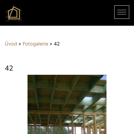
Úvod
»
Fotogalerie
»
42
42