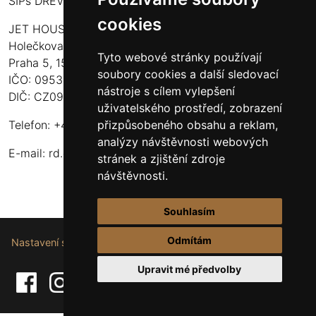
SIPs DŘEVOSTAVBY
cookies
JET HOUSE S.R.O.
Holečkova 789/49
Tyto webové stránky používají
Praha 5, 150 00
soubory cookies a další sledovací
IČO: 09532935
nástroje s cílem vylepšení
DIČ: CZ09532935
uživatelského prostředí, zobrazení
přizpůsobeného obsahu a reklam,
Telefon: +420 737 107 003
analýzy návštěvnosti webových
E-mail:
rd.drevostavby@gmail.com
stránek a zjištění zdroje
návštěvnosti.
Souhlasím
Odmítám
Nastavení souborů cookie.
Upravit mé předvolby