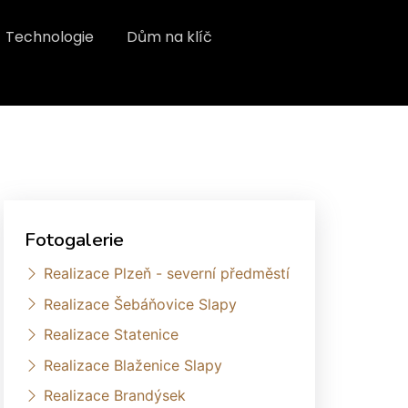
Technologie
Dům na klíč
Fotogalerie
Realizace Plzeň - severní předměstí
Realizace Šebáňovice Slapy
Realizace Statenice
Realizace Blaženice Slapy
Realizace Brandýsek