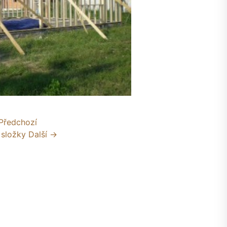
Předchozí
 složky
Další →