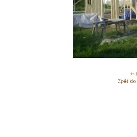
← 
Zpět do